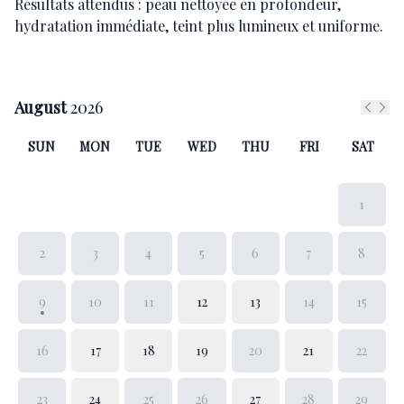
Résultats attendus : peau nettoyée en profondeur,
hydratation immédiate, teint plus lumineux et uniforme.
August
2026
Previ
Nex
SUN
MON
TUE
WED
THU
FRI
SAT
1
2
3
4
5
6
7
8
9
10
11
12
13
14
15
16
17
18
19
20
21
22
23
24
25
26
27
28
29