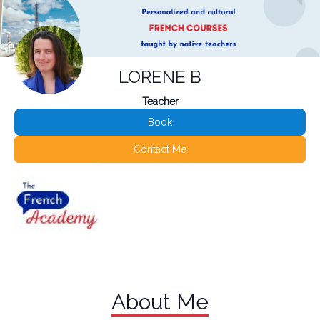
LORENE B
Teacher
Book
Contact Me
About Me